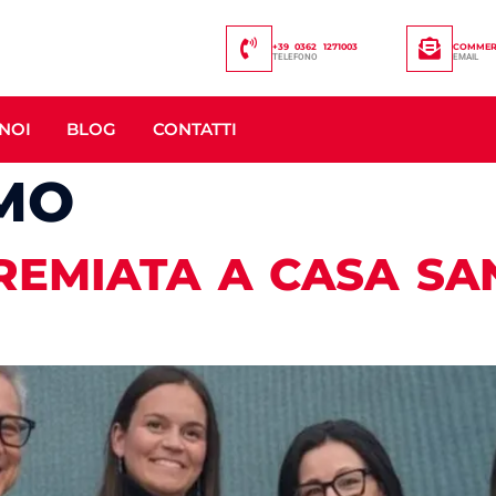
+39 0362 1271003
COMMERC
TELEFONO
EMAIL
NOI
BLOG
CONTATTI
MO
REMIATA A CASA SA