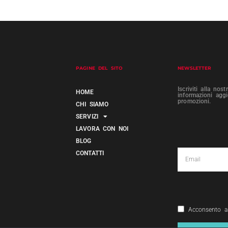
PAGINE DEL SITO
NEWSLETTER
Iscriviti alla nos
HOME
informazioni agg
promozioni.
CHI SIAMO
SERVIZI
LAVORA CON NOI
BLOG
CONTATTI
Acconsento a