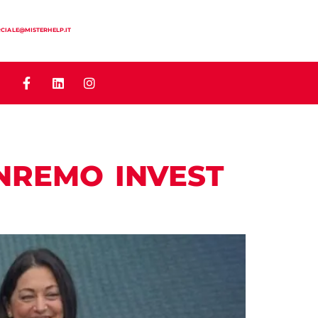
IALE@MISTERHELP.IT
NREMO INVEST