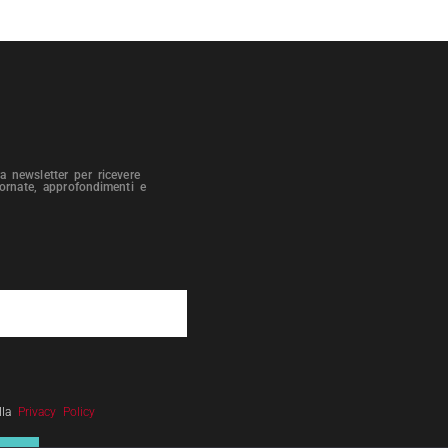
tra newsletter per ricevere
iornate, approfondimenti e
lla
Privacy Policy