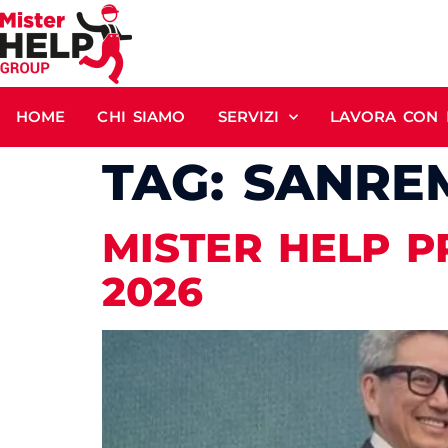
HOME
CHI SIAMO
SERVIZI
LAVORA CON 
TAG:
SANRE
MISTER HELP P
2026