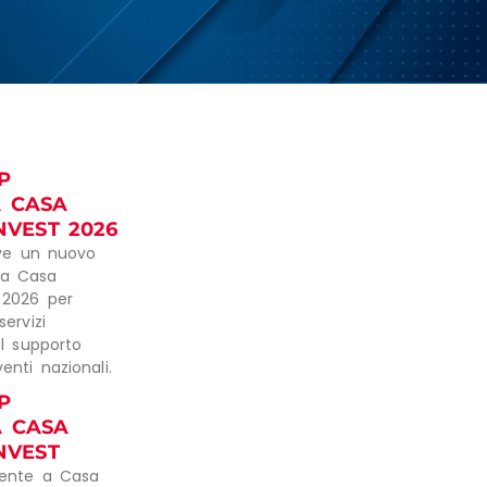
P
A CASA
NVEST 2026
eve un nuovo
 a Casa
 2026 per
servizi
el supporto
enti nazionali.
P
A CASA
NVEST
sente a Casa