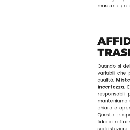
massima prec
AFFI
TRAS
Quando si del
variabili ch
qualità.
Miste
incertezza
. 
responsabili p
manteniamo u
chiara e apert
Questa trasp
fiducia raffo
soddisfazione 