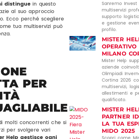
si distingue
in questo
Sanremo Invest 
multiservizi prof
zie al suo approccio
supporto logistic
to. Ecco perché scegliere
e gestione event
ome tua multiservizi può
profilo.
enza.
MISTER HEL
OPERATIVO
MILANO COR
Mister Help supp
aziende coinvolt
IONE
Olimpiadi Invern
TTA PER
Cortina 2026 con
multiservizi, logi
ITÀ
allestimenti e p
qualificato.
UAGLIABILE
MISTER HELP
PARTNER I
di molti concorrenti che si
LA TUA ESP
rzi per svolgere vari
MIDO 2025
er Help gestisce ogni
Scopri come Mis