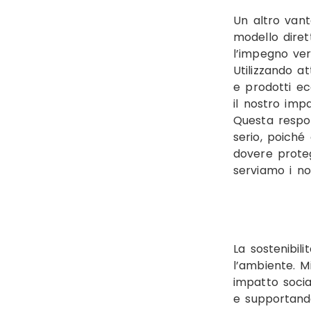
Un altro vanta
modello diret
l’impegno vers
Utilizzando a
e prodotti ec
il nostro imp
Questa respon
serio, poiché
dovere prote
serviamo i nos
La sostenibili
l’ambiente. M
impatto soci
e supportand