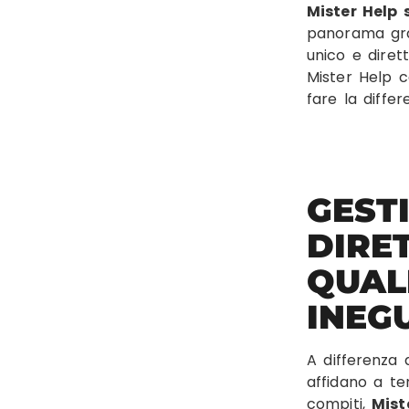
Mister Help 
panorama gra
unico e diret
Mister Help c
fare la differ
GEST
DIRE
QUAL
INEG
A differenza 
affidano a te
compiti,
Mist