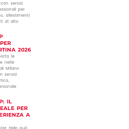
con servizi
essionali per
o, allestimenti
i di alto
P
 PER
TINA 2026
orta le
e nelle
ali Milano
 servizi
stica,
ersonale
: IL
DEALE PER
ERIENZA A
ter Help può