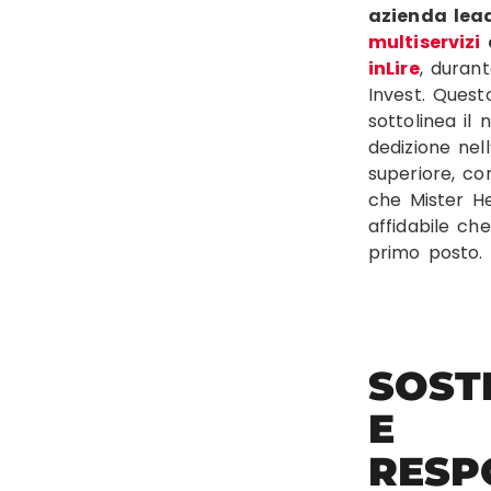
azienda lead
multiservizi
d
inLire
, duran
Invest. Quest
sottolinea il
dedizione nell’
superiore, c
che Mister He
affidabile ch
primo posto.
SOST
E
RESP