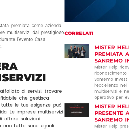
stata premiata come azienda
ore multiservizi dal prestigioso
CORRELATI
, durante l’evento Casa
.
MISTER HEL
PREMIATA 
SANREMO I
ERA
Mister Help ric
riconoscimento
ISERVIZI
Sanremo Invest
l’eccellenza nei 
follato di servizi, trovare
multiservizi e n
operativo per ev
fidabile che gestisca
tutte le tue esigenze può
MISTER HEL
ida. Le imprese multiservizi
PRESENTE 
 offrire soluzioni
SANREMO I
 non tutte sono uguali.
Mister Help pre