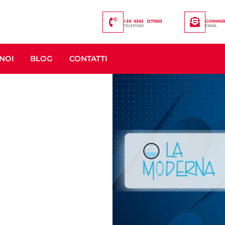
+39 0362 1271003
COMMERC
TELEFONO
EMAIL
NOI
BLOG
CONTATTI