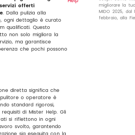
ervizi offerti
migliorare la tu
MIDO 2025, dal 
e
. Dalla pulizia alla
febbraio, alla Fi
 ogni dettaglio è curato
m qualificati. Questo
etto non solo migliora la
ervizio, ma garantisce
erenza che pochi possono
ne diretta significa che
 pulitore o operatore è
do standard rigorosi,
 requisiti di Mister Help. Gli
ti si riflettono in ogni
avoro svolto, garantendo
azione sia eseguita con la