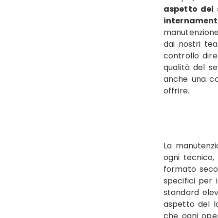
aspetto dei s
internament
manutenzione,
dai nostri tea
controllo dir
qualità del s
anche una co
offrire.
La manutenzio
ogni tecnico,
formato secon
specifici per i
standard eleva
aspetto del l
che ogni oper