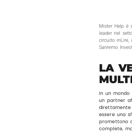
Mister Help è 
leader nel sett
circuito inLire
Sanremo Invest
LA V
MULT
In un mondo af
un partner af
direttamente 
essere una sf
promettono di
complete, ma