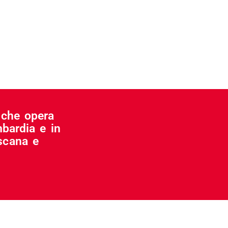
i che opera
mbardia e in
oscana e