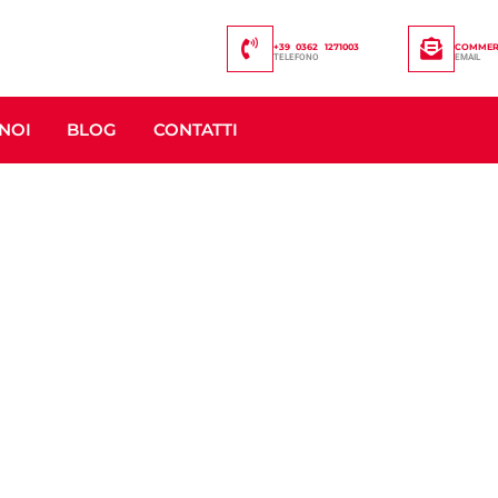
+39 0362 1271003
COMMERC
TELEFONO
EMAIL
NOI
BLOG
CONTATTI
VIZI PER EVENTI