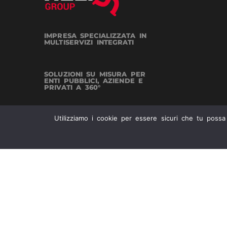
IMPRESA SPECIALIZZATA IN
MULTISERVIZI INTEGRATI
SOLUZIONI SU MISURA PER
ENTI PUBBLICI, AZIENDE E
PRIVATI A 360°
Utilizziamo i cookie per essere sicuri che tu possa
LA MODERNA srl
| PI 0887954