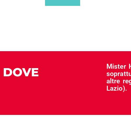
Mister 
DOVE
sopratt
altre re
Lazio).