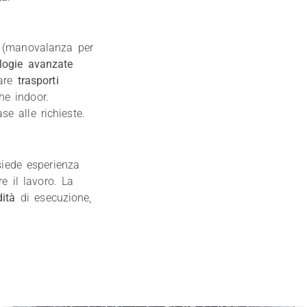
(manovalanza per
ologie avanzate
zare
trasporti
he indoor.
e alle richieste.
siede esperienza
e il lavoro. La
dità
di esecuzione,