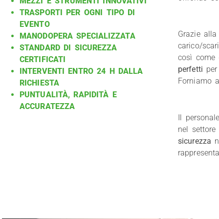
MEZZI E STRUMENTI INNOVATIVI
TRASPORTI PER OGNI TIPO DI
EVENTO
Grazie all
MANODOPERA SPECIALIZZATA
carico/scar
STANDARD DI SICUREZZA
così come
CERTIFICATI
perfetti
per 
INTERVENTI ENTRO 24 H DALLA
Forniamo an
RICHIESTA
PUNTUALITÀ, RAPIDITÀ E
ACCURATEZZA
Il personal
nel settore
sicurezza
n
rappresenta