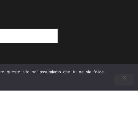
lla
Privacy Policy
zare questo sito noi assumiamo che tu ne sia felice.
orytailor |
www.pieromuscari.it