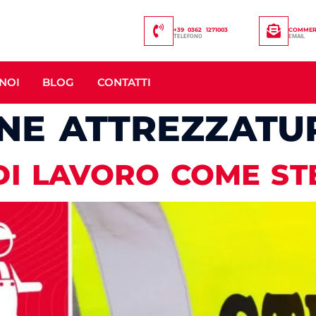
+39 0362 1271003
COMMERC
TELEFONO
EMAIL
NOI
BLOG
CONTATTI
NE ATTREZZATU
DI LAVORO COME S