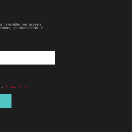
tra newsletter per ricevere
iornate, approfondimenti e
lla
Privacy Policy